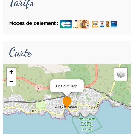
Tarifs
Modes de paiement :
Carte
+
−
Le Saint Trop