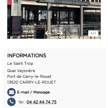
1
/
3
INFORMATIONS
Le Saint Trop
Quai Vayssière
Port de Carry-le-Rouet
13620
CARRY-LE-ROUET
E-mail / Message
Tél :
04 42 44 74 75