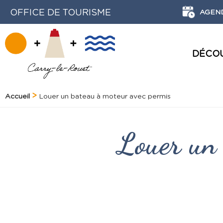
OFFICE DE TOURISME
AGEN
DÉCO
ACTIVITÉS NATURE ET DÉCOUVERTE
HISTOIRE ET PATRIMOINE
LE PORT DE PLAISANCE
Accueil
Louer un bateau à moteur avec permis
Louer un 