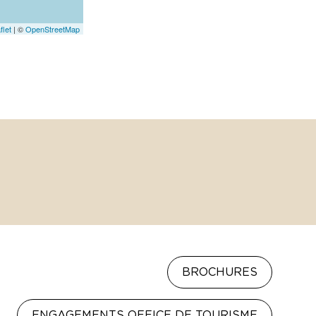
flet
|
©
OpenStreetMap
BROCHURES
ENGAGEMENTS OFFICE DE TOURISME