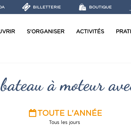
DA
BILLETTERIE
BOUTIQUE
UVRIR
S'ORGANISER
ACTIVITÉS
PRAT
VISITES AQUATIQUES ET ATELIERS
LES RÉGLEMENTATIONS ET ÉCO-GESTES
OBJECTIFS, MISSIONS ET LABELS DU PARC MARIN
DÉCOUVRIR LES RÉSERVES MARINES
bateau à moteur ave
TOUTE L'ANNÉE
Tous les jours