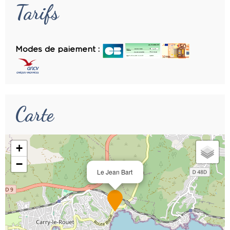
Tarifs
Modes de paiement :
Carte
+
−
Le Jean Bart