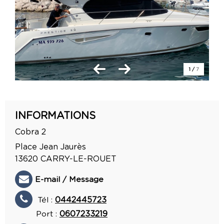
1
/
7
INFORMATIONS
Cobra 2
Place Jean Jaurès
13620
CARRY-LE-ROUET
E-mail / Message
Tél :
0442445723
Port :
0607233219