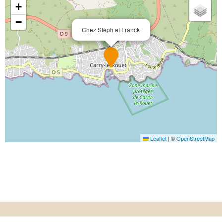
+
−
Chez Stéph et Franck
Leaflet
|
©
OpenStreetMap