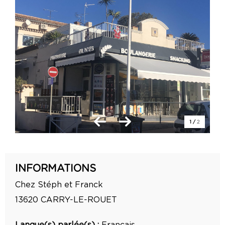
1
/
2
INFORMATIONS
Chez Stéph et Franck
13620
CARRY-LE-ROUET
Langue(s) parlée(s) :
Français