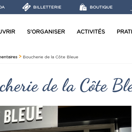
DA
BILLETTERIE
BOUTIQUE
UVRIR
S'ORGANISER
ACTIVITÉS
PRAT
VISITES AQUATIQUES ET ATELIERS
LES RÉGLEMENTATIONS ET ÉCO-GESTES
OBJECTIFS, MISSIONS ET LABELS DU PARC MARIN
DÉCOUVRIR LES RÉSERVES MARINES
entaires
Boucherie de la Côte Bleue
cherie de la Côte Bl