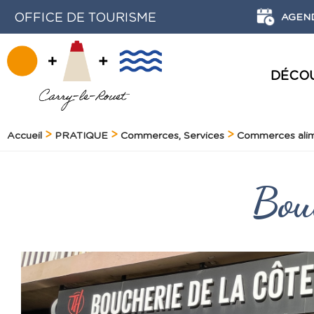
OFFICE DE TOURISME
AGEN
DÉCO
ACTIVITÉS NATURE ET DÉCOUVERTE
HISTOIRE ET PATRIMOINE
LE PORT DE PLAISANCE
Accueil
PRATIQUE
Commerces, Services
Commerces alim
Bou