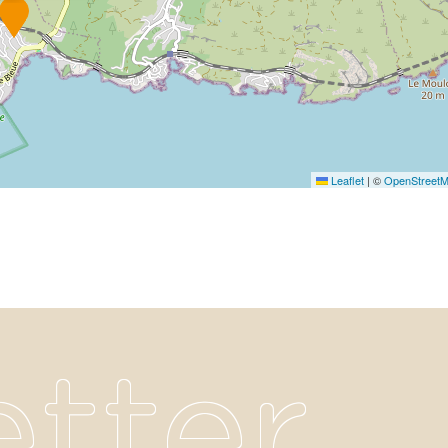
Leaflet
|
©
OpenStreet