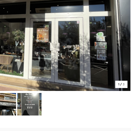
1
/
3