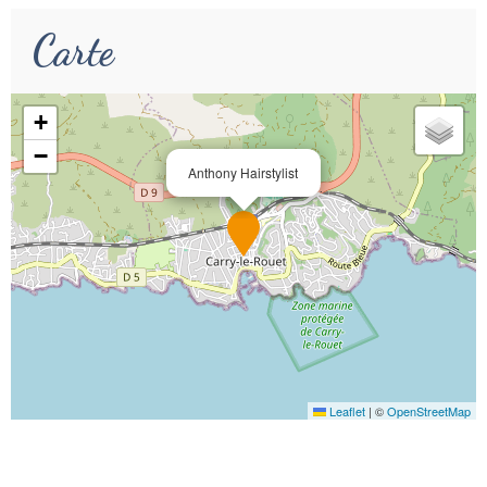
Carte
+
−
Anthony Hairstylist
Leaflet
|
©
OpenStreetMap