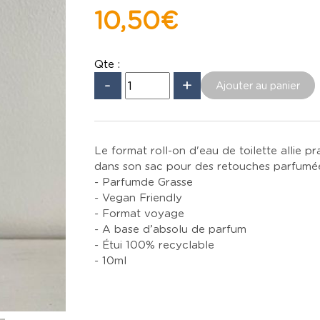
10,50 €
Qte :
-
+
Le format roll-on d'eau de toilette allie pra
dans son sac pour des retouches parfumées
- Parfum de Grasse
- Vegan Friendly
- Format voyage
- A base d’absolu de parfum
- Étui 100% recyclable
- 10ml