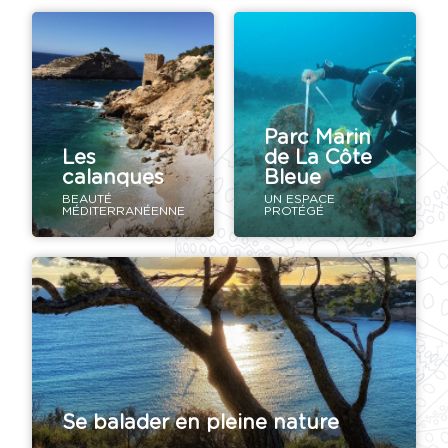
Parc Marin
Les
de La Côte
calanques
Bleue
BEAUTÉ
UN ESPACE
MÉDITERRANÉENNE
PROTÉGÉ
Se balader en pleine nature