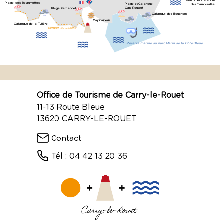
Viaduc et calanque
Plage des Beaumettes
Plage et Calanque
des Eaux-salées
Cap Rousset
Plage Fernandel
Calanque des Bouchons
Capitainerie
Calanque de la Tuilière
Sentier du Lézard
Réserve marine du parc Marin de la Côte Bleue
Office de Tourisme de Carry-le-Rouet
11-13 Route Bleue
13620 CARRY-LE-ROUET
Contact
Tél : 04 42 13 20 36