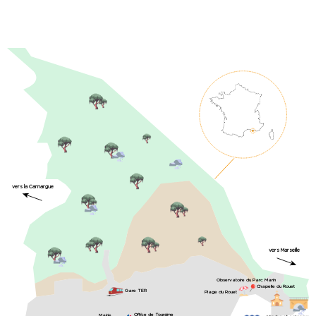
vers la Camargue
vers Marseille
Observatoire du Parc Marin
Chapelle du Rouet
Gare TER
Plage du Rouet
Office de Toursime
Mairie