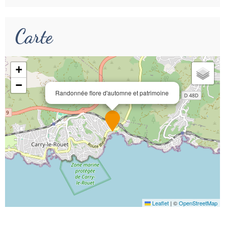
Carte
+
−
Randonnée flore d'automne et patrimoine
Leaflet
|
©
OpenStreetMap